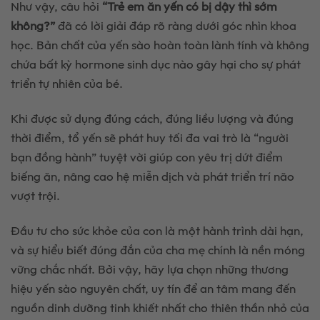
Như vậy, câu hỏi
“Trẻ em ăn yến có bị dậy thì sớm
không?”
đã có lời giải đáp rõ ràng dưới góc nhìn khoa
học. Bản chất của yến sào hoàn toàn lành tính và không
chứa bất kỳ hormone sinh dục nào gây hại cho sự phát
triển tự nhiên của bé.
Khi được sử dụng đúng cách, đúng liều lượng và đúng
thời điểm, tổ yến sẽ phát huy tối đa vai trò là “người
bạn đồng hành” tuyệt vời giúp con yêu trị dứt điểm
biếng ăn, nâng cao hệ miễn dịch và phát triển trí não
vượt trội.
Đầu tư cho sức khỏe của con là một hành trình dài hạn,
và sự hiểu biết đúng đắn của cha mẹ chính là nền móng
vững chắc nhất. Bởi vậy, hãy lựa chọn những thương
hiệu yến sào nguyên chất, uy tín để an tâm mang đến
nguồn dinh dưỡng tinh khiết nhất cho thiên thần nhỏ của