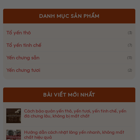
DANH MỤC SẢN PHẨM
Tổ yến thô
(3)
Tổ yến tinh chế
(7)
Yến chưng sẵn
(11)
Yến chưng tươi
(2)
BÀI VIẾT MỚI NHẤT
Cách bảo quản yến thô, yến tươi, yến tinh chế, yến
đã chưng lâu, không bị mất chất
Không
có
Hướng dẫn cách nhặt lông yến nhanh, không mất
bình
chất hiệu quả
luận