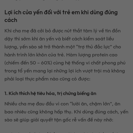
Lợi ích của yến đối với trẻ em khi dùng đúng
cách
Khi cha mẹ đã cởi bỏ được nút thắt tâm lý về tin đồn
dậy thì sớm khi ăn yến và biết cách kiểm soát liều
lượng, yến sào sẽ trở thành một “trợ thủ đắc lực” cho
hành trình lớn khôn của trẻ. Hàm lượng protein cao
(chiếm đến 50 – 60%) cùng hệ thống vi chất phong phú
trong tổ yến mang lại những lợi ích vượt trội mà không
phải loại thực phẩm nào cũng có được:
1. Kích thích hệ tiêu hóa, trị chứng biếng ăn
Nhiều cha mẹ đau đầu vì con “lười ăn, chậm lớn”, ăn
bao nhiêu cũng không hấp thụ. Khi dùng đúng cách, yến
sào sẽ giúp giải quyết tận gốc rễ vấn đề này nhờ: