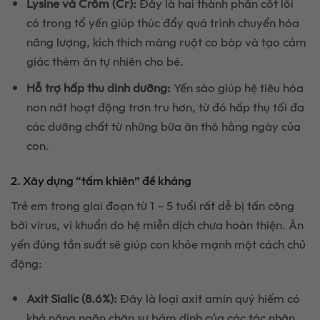
Lysine và Crôm (Cr):
Đây là hai thành phần cốt lõi
có trong tổ yến giúp thúc đẩy quá trình chuyển hóa
năng lượng, kích thích màng ruột co bóp và tạo cảm
giác thèm ăn tự nhiên cho bé.
Hỗ trợ hấp thu dinh dưỡng:
Yến sào giúp hệ tiêu hóa
non nớt hoạt động trơn tru hơn, từ đó hấp thụ tối đa
các dưỡng chất từ những bữa ăn thô hằng ngày của
con.
2. Xây dựng “tấm khiên” đề kháng
Trẻ em trong giai đoạn từ 1 – 5 tuổi rất dễ bị tấn công
bởi virus, vi khuẩn do hệ miễn dịch chưa hoàn thiện. Ăn
yến đúng tần suất sẽ giúp con khỏe mạnh một cách chủ
động:
Axit Sialic (8.6%):
Đây là loại axit amin quý hiếm có
khả năng ngăn chặn sự bám dính của các tác nhân