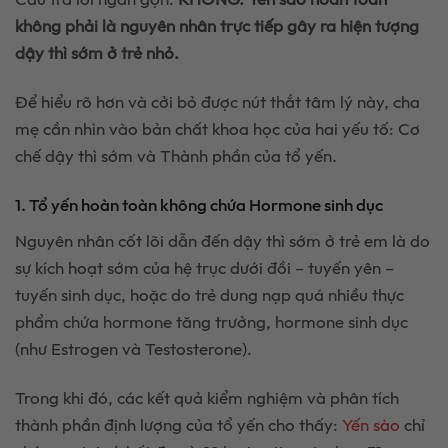
không phải là nguyên nhân trực tiếp gây ra hiện tượng
dậy thì sớm ở trẻ nhỏ.
Để hiểu rõ hơn và cởi bỏ được nút thắt tâm lý này, cha
mẹ cần nhìn vào bản chất khoa học của hai yếu tố: Cơ
chế dậy thì sớm và Thành phần của tổ yến.
1. Tổ yến hoàn toàn không chứa Hormone sinh dục
Nguyên nhân cốt lõi dẫn đến dậy thì sớm ở trẻ em là do
sự kích hoạt sớm của hệ trục dưới đồi – tuyến yên –
tuyến sinh dục, hoặc do trẻ dung nạp quá nhiều thực
phẩm chứa hormone tăng trưởng, hormone sinh dục
(như Estrogen và Testosterone).
Trong khi đó, các kết quả kiểm nghiệm và phân tích
thành phần định lượng của tổ yến cho thấy:
Yến sào
chỉ