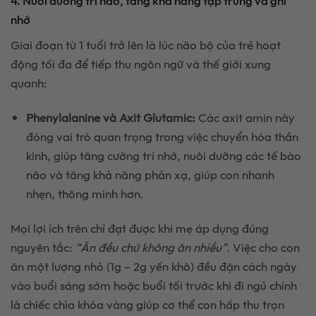
4. Nuôi dưỡng trí não, tăng khả năng tập trung và ghi
nhớ
Giai đoạn từ 1 tuổi trở lên là lúc não bộ của trẻ hoạt
động tối đa để tiếp thu ngôn ngữ và thế giới xung
quanh:
Phenylalanine và Axit Glutamic:
Các axit amin này
đóng vai trò quan trọng trong việc chuyển hóa thần
kinh, giúp tăng cường trí nhớ, nuôi dưỡng các tế bào
não và tăng khả năng phản xạ, giúp con nhanh
nhẹn, thông minh hơn.
Mọi lợi ích trên chỉ đạt được khi mẹ áp dụng đúng
nguyên tắc:
“Ăn đều chứ không ăn nhiều”.
Việc cho con
ăn một lượng nhỏ (1g – 2g yến khô) đều đặn cách ngày
vào buổi sáng sớm hoặc buổi tối trước khi đi ngủ chính
là chiếc chìa khóa vàng giúp cơ thể con hấp thu trọn