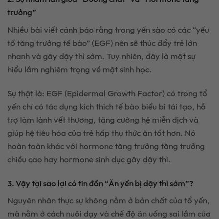
trưởng”
Nhiều bài viết cảnh báo rằng trong yến sào có các “yếu
tố tăng trưởng tế bào” (EGF) nên sẽ thúc đẩy trẻ lớn
nhanh và gây dậy thì sớm. Tuy nhiên, đây là một sự
hiểu lầm nghiêm trọng về mặt sinh học.
Sự thật là: EGF (Epidermal Growth Factor) có trong tổ
yến chỉ có tác dụng kích thích tế bào biểu bì tái tạo, hỗ
trợ làm lành vết thương, tăng cường hệ miễn dịch và
giúp hệ tiêu hóa của trẻ hấp thụ thức ăn tốt hơn. Nó
hoàn toàn khác với hormone tăng trưởng tăng trưởng
chiều cao hay hormone sinh dục gây dậy thì.
3. Vậy tại sao lại có tin đồn “Ăn yến bị dậy thì sớm”?
Nguyên nhân thực sự không nằm ở bản chất của tổ yến,
mà nằm ở cách nuôi dạy và chế độ ăn uống sai lầm của