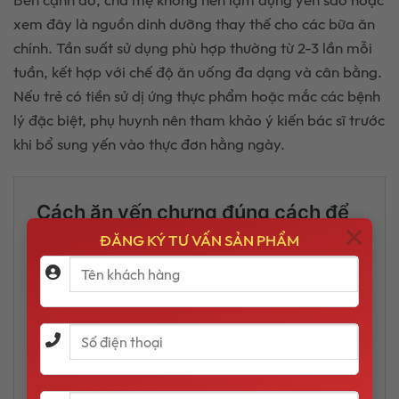
xem đây là nguồn dinh dưỡng thay thế cho các bữa ăn
chính. Tần suất sử dụng phù hợp thường từ 2-3 lần mỗi
tuần, kết hợp với chế độ ăn uống đa dạng và cân bằng.
Nếu trẻ có tiền sử dị ứng thực phẩm hoặc mắc các bệnh
lý đặc biệt, phụ huynh nên tham khảo ý kiến bác sĩ trước
khi bổ sung yến vào thực đơn hằng ngày.
×
ĐĂNG KÝ TƯ VẤN SẢN PHẨM