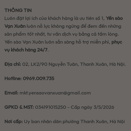
giúp
yến
THÔNG TIN
mềm
ngon,
Luôn đặt lợi ích của khách hàng là ưu tiên số 1,
Yến sào
giữ
trọn
Vạn Xuân
luôn nỗ lực không ngừng để đem đến những
dinh
sản phẩm tốt nhất, tư vấn dịch vụ bằng cả tấm lòng.
dưỡng
Yến sào Vạn Xuân luôn sẵn sàng hỗ trợ miễn phí,
phục
vụ khách hàng 24/7
.
Địa chỉ:
02, LK2/90 Nguyễn Tuân, Thanh Xuân, Hà Nội.
Hotline:
0969.009.735
Email:
mkt.yensaovanxuan@gmail.com
GPKD & MST:
034191015250 - Cấp ngày 3/5/2026
Nơi cấp:
Uy ban nhân dân phường Thanh Xuân, Hà Nội