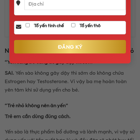
Tổ yến tinh chế
Tổ yến thô
Những hiểu lầm phổ biến về yến sào với trẻ nhỏ
“Yến càng bổ càng dễ gây dậy thì sớm”
SAI.
Yến sào không gây dậy thì sớm do không chứa
Estrogen hay Testosterone. Vì vậy ba mẹ hoàn toàn
yên tâm khi sử dụng yến cho bé.
“Trẻ nhỏ không nên ăn yến”
Trẻ em cần dùng đúng cách.
Yến sào là thực phẩm bổ dưỡng và lành mạnh, vì vậy sử