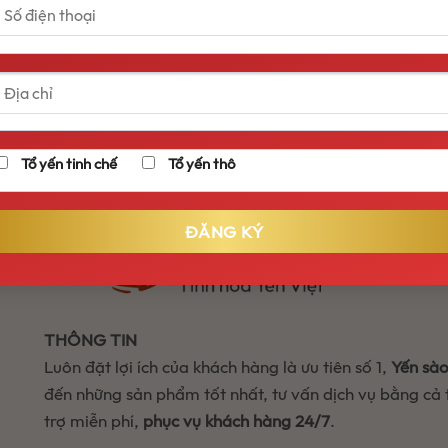
 khác, thời gian giao hàng từ 2-5 ngày
tra hàng trước khi thanh toán để được xử lý đơn hàng tốt nh
Tổ yến tinh chế
Tổ yến thô
THÔNG TIN
Luôn đặt lợi ích của khách hàng là ưu tiên số 1,
Yến sà
đến những sản phẩm tốt nhất, tư vấn dịch vụ bằng cả
trợ miễn phí,
phục vụ khách hàng 24/7
.