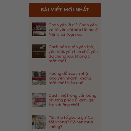
BÀI VIẾT MỚI NHẤT
Chân yến là gì? Chân yến
và tổ yến cái nào tốt hơn?
Nên chọn loại nào
Không
có
Cách bảo quản yến thô,
bình
yến tươi, yến tinh chế, yến
luận
đã chưng lâu, không bị
ở
mất chất
Chân
Không
yến
có
là
Hướng dẫn cách nhặt
bình
gì?
lông yến nhanh, không
luận
Chân
mất chất hiệu quả
ở
yến
Không
Cách
và
có
bảo
Cách nhặt lông yến bằng
tổ
bình
quản
phương pháp ủ lạnh, giữ
yến
luận
yến
trọn dưỡng chất
cái
ở
thô,
nào
Không
Hướng
yến
tốt
có
dẫn
Yến thô tổ góc là gì? Có
tươi,
hơn?
bình
cách
tốt không? Có nên mua
yến
Nên
luận
nhặt
không?
tinh
chọn
ở
lông