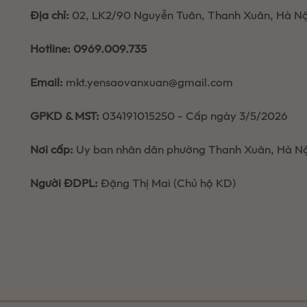
Địa chỉ:
02, LK2/90 Nguyễn Tuân, Thanh Xuân, Hà Nộ
Hotline:
0969.009.735
Email:
mkt.yensaovanxuan@gmail.com
GPKD & MST:
034191015250 - Cấp ngày 3/5/2026
Nơi cấp:
Uy ban nhân dân phường Thanh Xuân, Hà Nộ
Người ĐDPL:
Đặng Thị Mai (Chủ hộ KD)