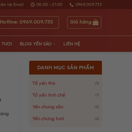
Liên hệ Email
08:00 - 21:00
0969.009.735
Giỏ hàng
Hotline: 0969.009.735
 TƯƠI
BLOG YẾN SÀO
LIÊN HỆ
DANH MỤC SẢN PHẨM
Tổ yến thô
(3)
Tổ yến tinh chế
(7)
g
Yến chưng sẵn
(11)
hàng
Yến chưng tươi
(2)