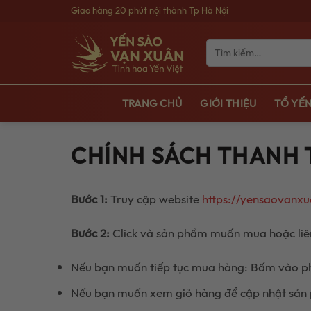
Bỏ
Giao hàng 20 phút nội thành Tp Hà Nội
qua
nội
Tìm
kiếm:
dung
TRANG CHỦ
GIỚI THIỆU
TỔ YẾN
CHÍNH SÁCH THANH
Bước 1:
Truy cập website
https://yensaovanxu
Bước 2:
Click và sản phẩm muốn mua hoặc liên
Nếu bạn muốn tiếp tục mua hàng: Bấm vào ph
Nếu bạn muốn xem giỏ hàng để cập nhật sản