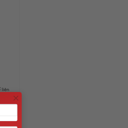
 liên
×
qua
ng từ