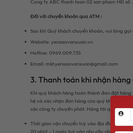
Cong ty ABC thanh toan 02 san pham HĐ số 
Đối với chuyển khoản qua ATM :
Sau khi Quý khách chuyển khoản, vui lòng gọi 
Website: yensaovanxuan.vn
Hotline: 0969.009.735
Email: mkt.yensaovanxuan@gmail.com
3. Thanh toán khi nhận hàng
Khi quý khách hàng hoàn thành đơn đặt hàng trự
hệ và xác nhận đơn hàng của quý khách, Sau k
các công ty chuyển phát. Hàng tới quý khách c
Thời gian vận chuyển tuỳ vào địa điểm của quý
20 phút – 1 ngày tuỳ vào nhu cầu nhận đơn