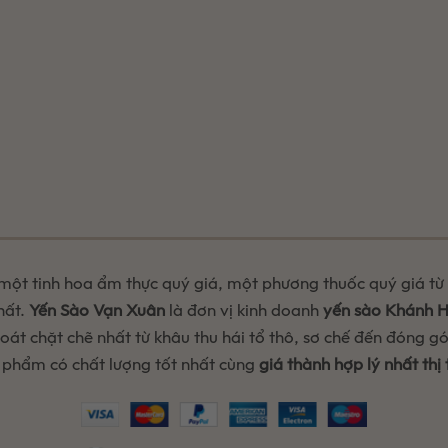
 một tinh hoa ẩm thực quý giá, một phương thuốc quý giá từ t
hất.
Yến Sào Vạn Xuân
là đơn vị kinh doanh
yến sào Khánh 
át chặt chẽ nhất từ khâu thu hái tổ thô, sơ chế đến đóng g
 phẩm có chất lượng tốt nhất cùng
giá thành hợp lý nhất thị