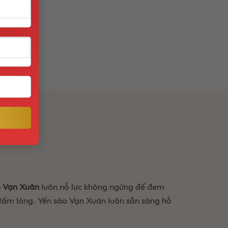
ất !!
o Vạn Xuân
luôn nỗ lực không ngừng để đem
 tấm lòng. Yến sào Vạn Xuân luôn sẵn sàng hỗ