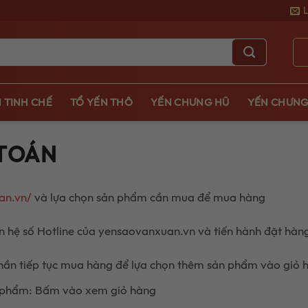
 TINH CHẾ
TỔ YẾN THÔ
YẾN CHƯNG HŨ
YẾN CHƯNG
 TOÁN
an.vn/
và lựa chọn sản phẩm cần mua để mua hàng
 hệ số Hotline của yensaovanxuan.vn và tiến hành đặt hàn
ần tiếp tục mua hàng để lựa chọn thêm sản phẩm vào giỏ 
 phẩm: Bấm vào xem giỏ hàng