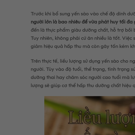
Trước khi bổ sung yến sào vào chế độ dinh dư
người lớn là bao nhiêu để vừa phát huy tối đa 
đến là thực phẩm giàu dưỡng chất, hỗ trợ bồi
Tuy nhiên, không phải cứ ăn nhiều là tốt. Việ
giảm hiệu quả hấp thu mà còn gây tốn kém kh
Trên thực tế, liều lượng sử dụng yến sào cho n
người. Tùy vào độ tuổi, thể trạng, tình trạng 
dưỡng thai hay chăm sóc người cao tuổi mà lượ
lượng sẽ giúp cơ thể hấp thu dưỡng chất hiệu q