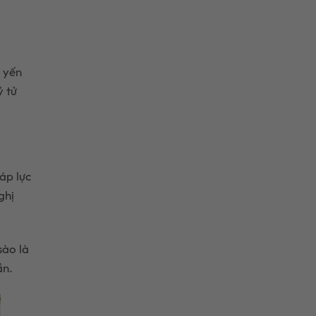
yến
ỷ tử
áp lực
ghị
sào là
ần.