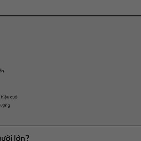
ớn
 hiệu quả
lượng
gười lớn?