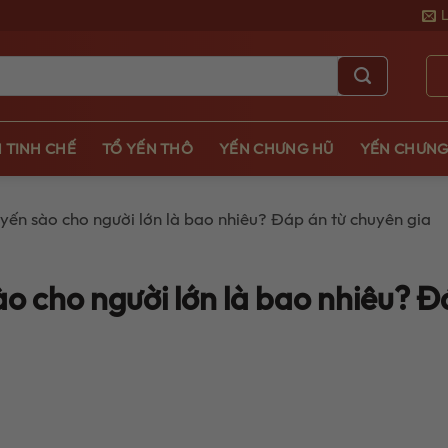
 TINH CHẾ
TỔ YẾN THÔ
YẾN CHƯNG HŨ
YẾN CHƯNG
 yến sào cho người lớn là bao nhiêu? Đáp án từ chuyên gia
ào cho người lớn là bao nhiêu? 