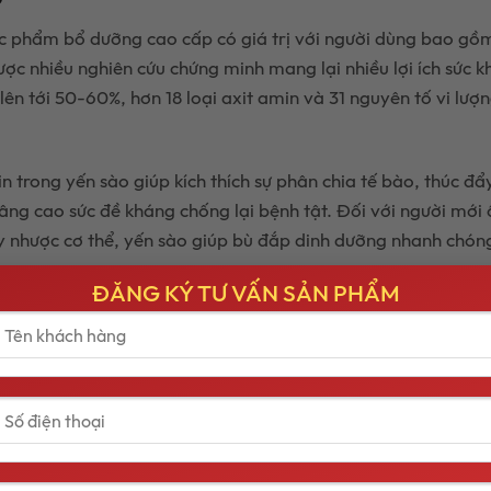
ực phẩm bổ dưỡng cao cấp có giá trị với người dùng bao gồ
ược nhiều nghiên cứu chứng minh mang lại nhiều lợi ích sức k
ên tới 50-60%, hơn 18 loại axit amin và 31 nguyên tố vi lượ
 trong yến sào giúp kích thích sự phân chia tế bào, thúc đẩ
nâng cao sức đề kháng chống lại bệnh tật. Đối với người mới
y nhược cơ thể, yến sào giúp bù đắp dinh dưỡng nhanh chóng
.
ĐĂNG KÝ TƯ VẤN SẢN PHẨM
 sào có tác dụng dưỡng âm, bổ phế, tiêu đờm, trừ ho. Đối 
 trong môi trường ô nhiễm hoặc người già có hệ hô hấp yếu,
ứng ho khan, ho có đờm và hen suyễn.
n sào hợp lý giúp giảm căng thẳng stress do áp lực công việ
c ngủ ngon, sâu hơn.
ư không có chất béo, nên người dùng có thể yên tâm bồi b