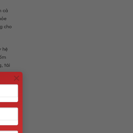
m cả
hỏe
ng cho
y hệ
 ốm
, tái
×
với
 yến
c, cải
ổ mà