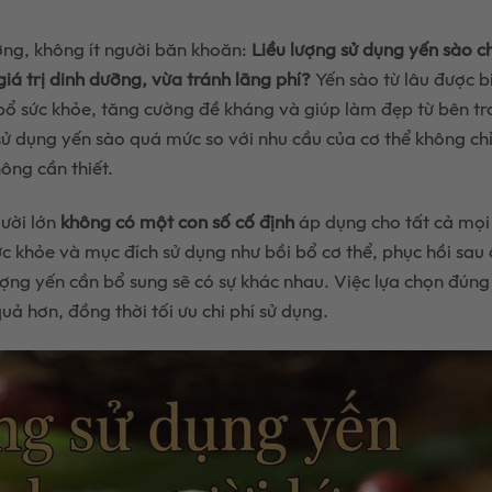
ỡng, không ít người băn khoăn:
Liều lượng sử dụng yến sào c
giá trị dinh dưỡng, vừa tránh lãng phí?
Yến sào từ lâu được b
 bổ sức khỏe, tăng cường đề kháng và giúp làm đẹp từ bên tr
c sử dụng yến sào quá mức so với nhu cầu của cơ thể không ch
ông cần thiết.
gười lớn
không có một con số cố định
áp dụng cho tất cả mọi
sức khỏe và mục đích sử dụng như bồi bổ cơ thể, phục hồi sau
ng yến cần bổ sung sẽ có sự khác nhau. Việc lựa chọn đúng 
uả hơn, đồng thời tối ưu chi phí sử dụng.