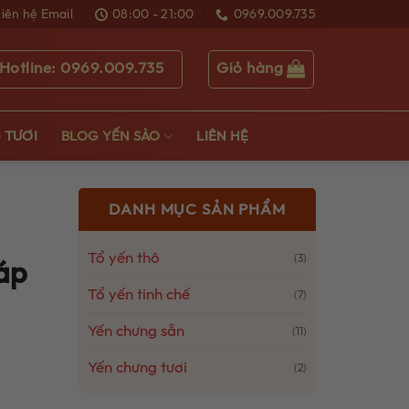
Liên hệ Email
08:00 - 21:00
0969.009.735
Giỏ hàng
Hotline: 0969.009.735
 TƯƠI
BLOG YẾN SÀO
LIÊN HỆ
DANH MỤC SẢN PHẨM
Tổ yến thô
(3)
Đáp
Tổ yến tinh chế
(7)
Yến chưng sẵn
(11)
Yến chưng tươi
(2)