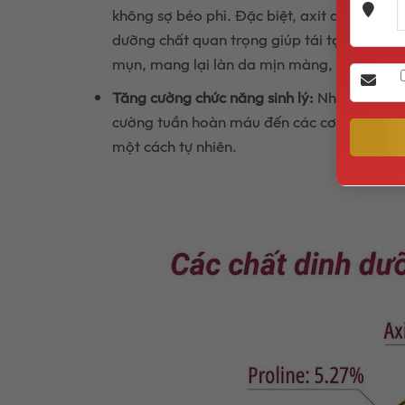
không sợ béo phì. Đặc biệt, axit amin Threo
dưỡng chất quan trọng giúp tái tạo cấu tr
mụn, mang lại làn da mịn màng, hồng hào
Tăng cường chức năng sinh lý:
Nhiều nghiên 
cường tuần hoàn máu đến các cơ quan, giúp 
một cách tự nhiên.