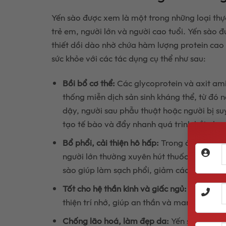
Yến sào được xem là một trong những loại th
trẻ em, người lớn và người cao tuổi. Yến sào đ
thiết dồi dào nhờ chứa hàm lượng protein cao l
sức khỏe với các tác dụng cụ thể như sau:
Bồi bổ cơ thể:
Các glycoprotein và axit amin
thống miễn dịch sản sinh kháng thể, từ đó 
dậy, người sau phẫu thuật hoặc người bị su
tạo tế bào và đẩy nhanh quá trình hồi phục
Bổ phổi, cải thiện hô hấp:
Trong đông y, yến
người lớn thường xuyên hút thuốc, làm việc
sào giúp làm sạch phổi, giảm các triệu ch
Tốt cho hệ thần kinh và giấc ngủ:
Sử dụng yế
thiện trí nhớ, giúp an thần và mang lại giấ
Chống lão hoá, làm đẹp da:
Yến sào hầu nh