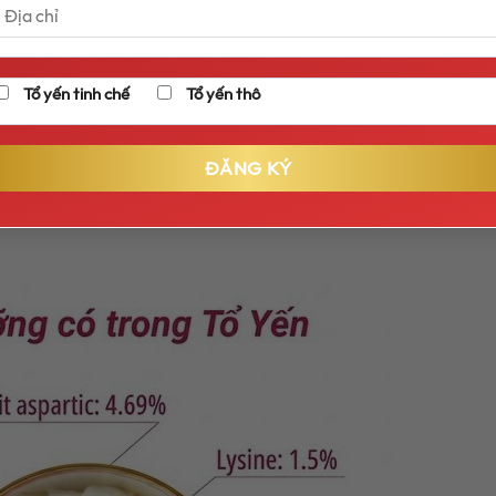
nine thúc đẩy quá trình hình thành collagen và elastin. Đây 
úc da, ngăn ngừa nếp nhăn, chống lão hóa, giảm tàn nhang 
.
Tổ yến tinh chế
Tổ yến thô
cứu chỉ ra, yến sào chứa L-Arginine, một chất có vai trò tăn
cải thiện và cân bằng chức năng sinh lý cho cả nam và nữ g