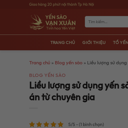
Bỏ
Giao hàng 20 phút nội thành Tp Hà Nội
qua
nội
Tìm
kiếm:
dung
TRANG CHỦ
GIỚI THIỆU
TỔ YẾN
Trang chủ
»
Blog yến sào
»
Liều lượng sử dụng
BLOG YẾN SÀO
Liều lượng sử dụng yến s
án từ chuyên gia
5/5 - (1 bình chọn)