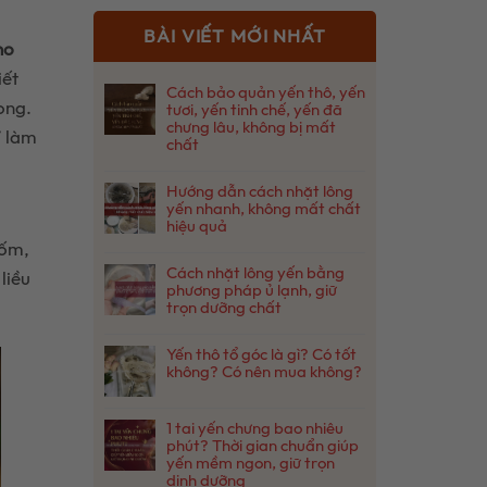
BÀI VIẾT MỚI NHẤT
ho
iết
Cách bảo quản yến thô, yến
ong.
tươi, yến tinh chế, yến đã
chưng lâu, không bị mất
ỉ làm
chất
Không
có
Hướng dẫn cách nhặt lông
bình
yến nhanh, không mất chất
luận
hiệu quả
ở
 ốm,
Không
Cách
có
bảo
Cách nhặt lông yến bằng
liều
bình
quản
phương pháp ủ lạnh, giữ
luận
yến
trọn dưỡng chất
ở
thô,
Không
Hướng
yến
có
dẫn
Yến thô tổ góc là gì? Có tốt
tươi,
bình
cách
không? Có nên mua không?
yến
luận
nhặt
tinh
Không
ở
lông
chế,
có
Cách
yến
yến
1 tai yến chưng bao nhiêu
bình
nhặt
nhanh,
đã
phút? Thời gian chuẩn giúp
luận
lông
không
chưng
ở
yến mềm ngon, giữ trọn
yến
mất
lâu,
Yến
dinh dưỡng
bằng