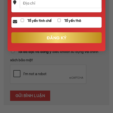
Lưu tên của tôi, email, và trang web trong trình
Tổ yến tinh chế
Tổ yến thô
duyệt này cho lần bình luận kế tiếp của tôi.
Tôi đã đọc và đồng ý
điều khoản sử dụng
và
chính
sách bảo mật