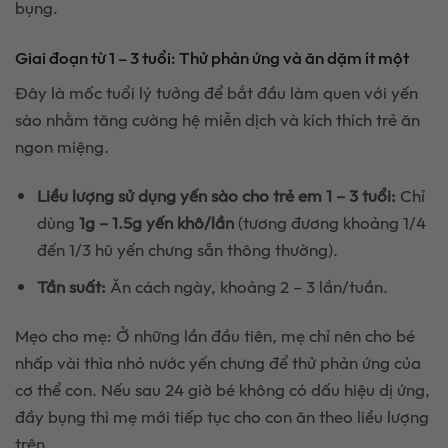
bụng.
Giai đoạn từ 1 – 3 tuổi: Thử phản ứng và ăn dặm ít một
Đây là mốc tuổi lý tưởng để bắt đầu làm quen với yến
sào nhằm tăng cường hệ miễn dịch và kích thích trẻ ăn
ngon miệng.
Liều lượng sử dụng yến sào cho trẻ em 1 – 3 tuổi:
Chỉ
dùng
1g – 1.5g yến khô/lần
(tương đương khoảng 1/4
đến 1/3 hũ yến chưng sẵn thông thường).
Tần suất:
Ăn cách ngày, khoảng 2 – 3 lần/tuần.
Mẹo cho mẹ: Ở những lần đầu tiên, mẹ chỉ nên cho bé
nhấp vài thìa nhỏ nước yến chưng để thử phản ứng của
cơ thể con. Nếu sau 24 giờ bé không có dấu hiệu dị ứng,
đầy bụng thì mẹ mới tiếp tục cho con ăn theo liều lượng
trên.