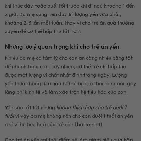
khi thức dậy hoặc buổi tối trước khi đi ngủ khoảng 1 đến
2 giờ. Ba mẹ cũng nên duy trì lượng yến vừa phải,
khoảng 2-3 lần mỗi tuần, thay vì cho trẻ ăn quá thường
xuyên để cơ thể hấp thu tốt hơn.
Những lưu ý quan trọng khi cho trẻ ăn yến
Nhiều ba mẹ có tâm lý cho con ăn càng nhiều càng tốt
để nhanh tăng cân. Tuy nhiên, cơ thể trẻ chỉ hấp thu
được một lượng vi chất nhất định trong ngày. Lượng
yến thừa không tiêu hóa hết sẽ bị đào thải ra ngoài, gây
lãng phí kinh tế và làm xáo trộn hệ tiêu hóa của con.
Yến sào rất tốt nhưng
không thích hợp cho trẻ dưới 1
tuổi
vì vậy ba mẹ không nên cho con dưới 1 tuổi ăn yến
nhé vì hệ tiêu hoá của trẻ còn khá non nớt.
Cho trẻ ăn yến sai thời điểm sẽ làm giảm hiệu quả hấp