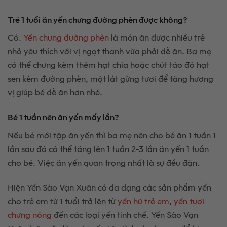
Trẻ 1 tuổi ăn yến chưng đường phèn được không?
Có.
Yến chưng đường phèn
là món ăn được nhiều trẻ
nhỏ yêu thích với vị ngọt thanh vừa phải dễ ăn. Ba mẹ
có thể chưng kèm thêm hạt chia hoặc chút táo đỏ hạt
sen kèm đường phèn, một lát gừng tươi để tăng hương
vị giúp bé dễ ăn hơn nhé.
Bé 1 tuần nên ăn yến mấy lần?
Nếu bé mới tập ăn yến thì ba mẹ nên cho bé ăn 1 tuần 1
lần sau đó có thể tăng lên 1 tuần 2-3 lần ăn yến 1 tuần
cho bé. Việc ăn yến quan trọng nhất là sự đều đặn.
Hiện Yến Sào Vạn Xuân có đa dạng các sản phẩm yến
cho trẻ em từ 1 tuổi trở lên từ
yến hũ trẻ em
,
yến tươi
chưng nóng
đến các loại yến tinh chế. Yến Sào Vạn