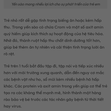
Yến sào mang nhiều lợi ích cho sự phát triển của trẻ em
Trẻ nhỏ rất dễ gặp tình trạng biếng ăn hoặc kém hấp
thu. Trong yến sào có chứa Crom và một số axit amin
quý hiếm giúp kích thích sự hoạt động của hệ tiêu hóa.
Nhờ đó, thành ruột hấp thu chất dinh dưỡng tốt hơn,
giúp bé thèm ăn tự nhiên và cải thiện tình trạng lười ăn
rõ rệt.
Trẻ trên 1 tuổi bắt đầu tập đi, tập nói và tiếp xúc nhiều
hơn với môi trường xung quanh, dẫn đến nguy cơ mắc
các bệnh vặt như ho, sổ mũi kèm nhiều bệnh hô hấp
khác. Các protein và axit amin trong yến giúp cơ thể trẻ
tạo ra các kháng thể mạnh mẽ, hình thành một hàng
rào bảo vệ bé trước các tác nhân gây bệnh từ thời tiết
hay virus.