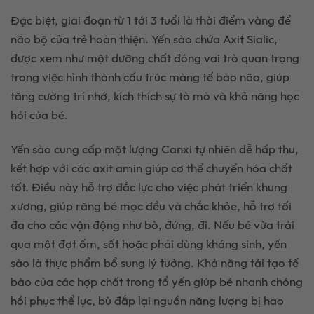
Đặc biệt, giai đoạn từ 1 tới 3 tuổi là thời điểm vàng để
não bộ của trẻ hoàn thiện. Yến sào chứa Axit Sialic,
được xem như một dưỡng chất đóng vai trò quan trọng
trong việc hình thành cấu trúc màng tế bào não, giúp
tăng cường trí nhớ, kích thích sự tò mò và khả năng học
hỏi của bé.
Yến sào cung cấp một lượng Canxi tự nhiên dễ hấp thu,
kết hợp với các axit amin giúp cơ thể chuyển hóa chất
tốt. Điều này hỗ trợ đắc lực cho việc phát triển khung
xương, giúp răng bé mọc đều và chắc khỏe, hỗ trợ tối
đa cho các vận động như bò, đứng, đi. Nếu bé vừa trải
qua một đợt ốm, sốt hoặc phải dùng kháng sinh, yến
sào là thực phẩm bổ sung lý tưởng. Khả năng tái tạo tế
bào của các hợp chất trong tổ yến giúp bé nhanh chóng
hồi phục thể lực, bù đắp lại nguồn năng lượng bị hao