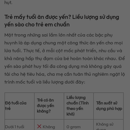
hụt.
Trẻ mấy tuổi ăn được yến? Liều lượng sử dụng
yến sào cho trẻ em chuẩn
Một trong những sai lầm lớn nhất của các bậc phụ
huynh là áp dụng chung một công thức ăn yến cho mọi
lứa tuổi. Thực tế, ở mỗi cột mốc phát triển, nhu cầu và
khả năng hấp thụ đạm của bé hoàn toàn khác nhau. Để
yến sào phát huy tối đa công dụng mà không gây quá
tải cho hệ tiêu hóa, cha mẹ cần tuân thủ nghiêm ngặt lộ
trình mốc tuổi và liều lượng dưới đây:
Liều lượng
Trẻ có ăn
Độ tuổi của
chuẩn (Tính
Tần suất sử
được yến
trẻ
theo yến
dụng phù hợp
không?
khô)
Không sử
Dưới 1 tuổi
Không
0 gram
dụng