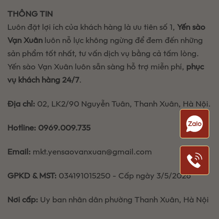
yến
THÔNG TIN
mềm
ngon,
Luôn đặt lợi ích của khách hàng là ưu tiên số 1,
Yến sào
giữ
trọn
Vạn Xuân
luôn nỗ lực không ngừng để đem đến những
dinh
sản phẩm tốt nhất, tư vấn dịch vụ bằng cả tấm lòng.
dưỡng
Yến sào Vạn Xuân luôn sẵn sàng hỗ trợ miễn phí,
phục
vụ khách hàng 24/7
.
Địa chỉ:
02, LK2/90 Nguyễn Tuân, Thanh Xuân, Hà Nội.
Hotline:
0969.009.735
Email:
mkt.yensaovanxuan@gmail.com
GPKD & MST:
034191015250 - Cấp ngày 3/5/2026
Nơi cấp:
Uy ban nhân dân phường Thanh Xuân, Hà Nội