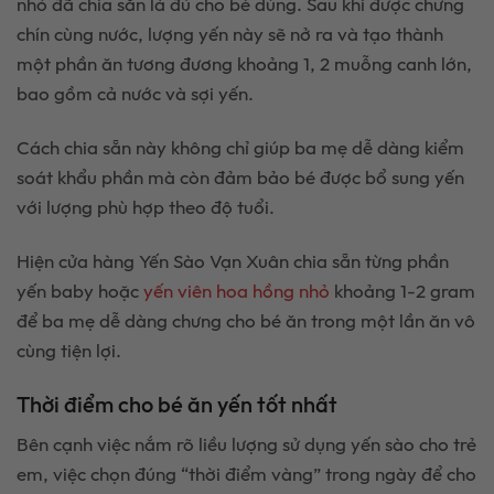
nhỏ đã chia sẵn là đủ cho bé dùng. Sau khi được chưng
chín cùng nước, lượng yến này sẽ nở ra và tạo thành
một phần ăn tương đương khoảng 1, 2 muỗng canh lớn,
bao gồm cả nước và sợi yến.
Cách chia sẵn này không chỉ giúp ba mẹ dễ dàng kiểm
soát khẩu phần mà còn đảm bảo bé được bổ sung yến
với lượng phù hợp theo độ tuổi.
Hiện cửa hàng Yến Sào Vạn Xuân chia sẵn từng phần
yến baby hoặc
yến viên hoa hồng nhỏ
khoảng 1-2 gram
để ba mẹ dễ dàng chưng cho bé ăn trong một lần ăn vô
cùng tiện lợi.
Thời điểm cho bé ăn yến tốt nhất
Bên cạnh việc nắm rõ liều lượng sử dụng yến sào cho trẻ
em, việc chọn đúng “thời điểm vàng” trong ngày để cho