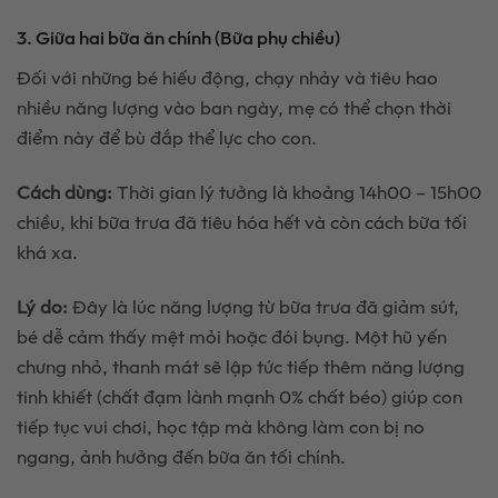
3. Giữa hai bữa ăn chính (Bữa phụ chiều)
Đối với những bé hiếu động, chạy nhảy và tiêu hao
nhiều năng lượng vào ban ngày, mẹ có thể chọn thời
điểm này để bù đắp thể lực cho con.
Cách dùng:
Thời gian lý tưởng là khoảng 14h00 – 15h00
chiều, khi bữa trưa đã tiêu hóa hết và còn cách bữa tối
khá xa.
Lý do:
Đây là lúc năng lượng từ bữa trưa đã giảm sút,
bé dễ cảm thấy mệt mỏi hoặc đói bụng. Một hũ yến
chưng nhỏ, thanh mát sẽ lập tức tiếp thêm năng lượng
tinh khiết (chất đạm lành mạnh 0% chất béo) giúp con
tiếp tục vui chơi, học tập mà không làm con bị no
ngang, ảnh hưởng đến bữa ăn tối chính.