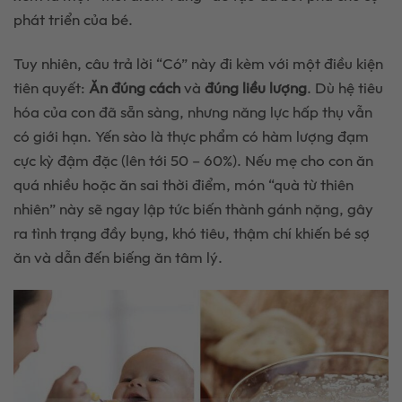
phát triển của bé.
Tuy nhiên, câu trả lời “Có” này đi kèm với một điều kiện
tiên quyết:
Ăn đúng cách
và
đúng liều lượng
. Dù hệ tiêu
hóa của con đã sẵn sàng, nhưng năng lực hấp thụ vẫn
có giới hạn. Yến sào là thực phẩm có hàm lượng đạm
cực kỳ đậm đặc (lên tới 50 – 60%). Nếu mẹ cho con ăn
quá nhiều hoặc ăn sai thời điểm, món “quà từ thiên
nhiên” này sẽ ngay lập tức biến thành gánh nặng, gây
ra tình trạng đầy bụng, khó tiêu, thậm chí khiến bé sợ
ăn và dẫn đến biếng ăn tâm lý.