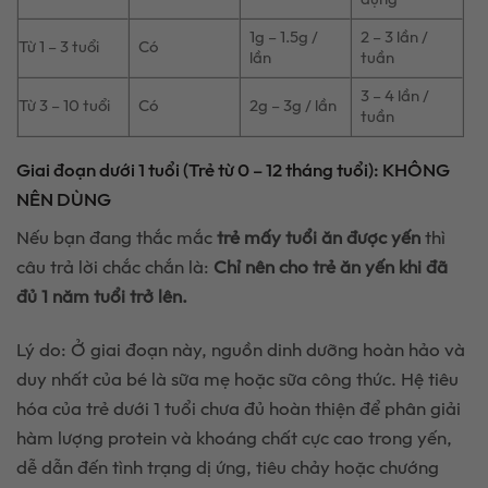
1g – 1.5g /
2 – 3 lần /
Từ 1 – 3 tuổi
Có
lần
tuần
3 – 4 lần /
Từ 3 – 10 tuổi
Có
2g – 3g / lần
tuần
Giai đoạn dưới 1 tuổi (Trẻ từ 0 – 12 tháng tuổi): KHÔNG
NÊN DÙNG
Nếu bạn đang thắc mắc
trẻ mấy tuổi ăn được yến
thì
câu trả lời chắc chắn là:
Chỉ nên cho trẻ ăn yến khi đã
đủ 1 năm tuổi trở lên.
Lý do: Ở giai đoạn này, nguồn dinh dưỡng hoàn hảo và
duy nhất của bé là sữa mẹ hoặc sữa công thức. Hệ tiêu
hóa của trẻ dưới 1 tuổi chưa đủ hoàn thiện để phân giải
hàm lượng protein và khoáng chất cực cao trong yến,
dễ dẫn đến tình trạng dị ứng, tiêu chảy hoặc chướng