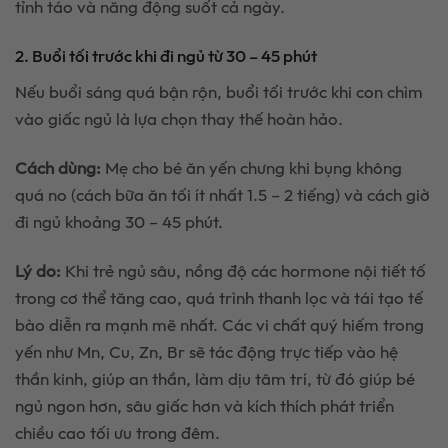
tỉnh táo và năng động suốt cả ngày.
2. Buổi tối trước khi đi ngủ từ 30 – 45 phút
Nếu buổi sáng quá bận rộn, buổi tối trước khi con chìm
vào giấc ngủ là lựa chọn thay thế hoàn hảo.
Cách dùng:
Mẹ cho bé ăn yến chưng khi bụng không
quá no (cách bữa ăn tối ít nhất 1.5 – 2 tiếng) và cách giờ
đi ngủ khoảng 30 – 45 phút.
Lý do:
Khi trẻ ngủ sâu, nồng độ các hormone nội tiết tố
trong cơ thể tăng cao, quá trình thanh lọc và tái tạo tế
bào diễn ra mạnh mẽ nhất. Các vi chất quý hiếm trong
yến như Mn, Cu, Zn, Br sẽ tác động trực tiếp vào hệ
thần kinh, giúp an thần, làm dịu tâm trí, từ đó giúp bé
ngủ ngon hơn, sâu giấc hơn và kích thích phát triển
chiều cao tối ưu trong đêm.