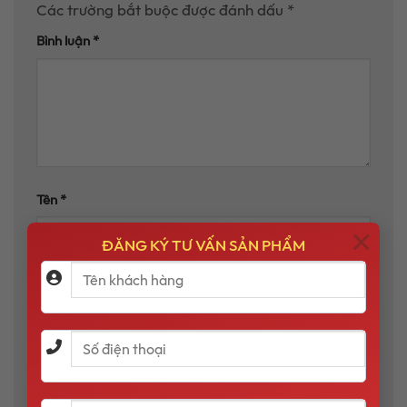
Các trường bắt buộc được đánh dấu
*
Bình luận
*
Tên
*
×
ĐĂNG KÝ TƯ VẤN SẢN PHẨM
Email
*
Trang web