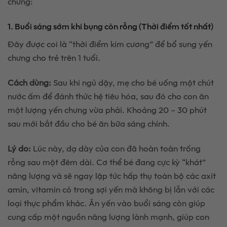
chưng:
1. Buổi sáng sớm khi bụng còn rỗng (Thời điểm tốt nhất)
Đây được coi là “thời điểm kim cương” để bổ sung yến
chưng cho trẻ trên 1 tuổi.
Cách dùng:
Sau khi ngủ dậy, mẹ cho bé uống một chút
nước ấm để đánh thức hệ tiêu hóa, sau đó cho con ăn
một lượng yến chưng vừa phải. Khoảng 20 – 30 phút
sau mới bắt đầu cho bé ăn bữa sáng chính.
Lý do:
Lúc này, dạ dày của con đã hoàn toàn trống
rỗng sau một đêm dài. Cơ thể bé đang cực kỳ “khát”
năng lượng và sẽ ngay lập tức hấp thụ toàn bộ các axit
amin, vitamin có trong sợi yến mà không bị lẫn với các
loại thực phẩm khác. Ăn yến vào buổi sáng còn giúp
cung cấp một nguồn năng lượng lành mạnh, giúp con