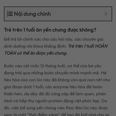
Nội dung chính
Trẻ trên 1 tuổi ăn yến chưng được không?
Để trả lời chính xác cho câu hỏi này, các chuyên gia
dinh dưỡng nhi khoa khẳng định:
Trẻ trên 1 tuổi HOÀN
TOÀN có thể ăn được yến chưng.
Bước vào cột mốc 12 tháng tuổi, cơ thể của bé yêu
đang trải qua những bước chuyển mình mạnh mẽ. Hệ
tiêu hóa của con lúc này đã không còn quá non nớt như
giai đoạn dưới 1 tuổi; các enzyme tiêu hóa đã hoàn
thiện hơn, dạ dày đã đủ cứng cáp để làm quen, phân
tách và hấp thụ nguồn protein động vật phức tạp. Do
đó, việc bổ sung yến chưng vào thực đơn lúc này được
xem là một “thời điểm vàng” để tạo đà bứt phá cho sự