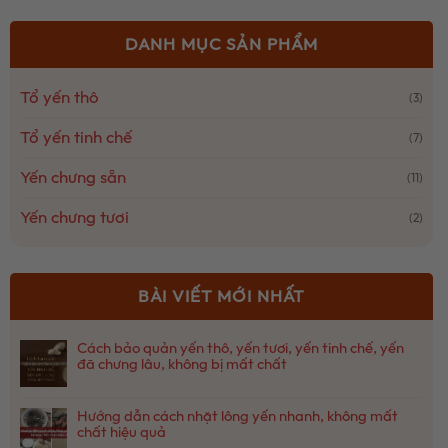
DANH MỤC SẢN PHẨM
Tổ yến thô
(3)
Tổ yến tinh chế
(7)
Yến chưng sẵn
(11)
Yến chưng tươi
(2)
BÀI VIẾT MỚI NHẤT
Cách bảo quản yến thô, yến tươi, yến tinh chế, yến
đã chưng lâu, không bị mất chất
Không
có
Hướng dẫn cách nhặt lông yến nhanh, không mất
bình
chất hiệu quả
luận
ở