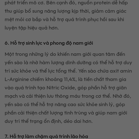
phát triển mô cơ. Bên cạnh đó, nguồn protein dễ hấp
thu giúp bổ sung năng lượng kịp thời, giảm cảm giác
mệt mỏi cơ bắp và hỗ trợ quá trình phục hồi sau khi
luyện tập hiệu quả hơn.
6. Hỗ trợ sinh lực và phong độ nam giới
Một trong những lý do khiến nam giới quan tâm đến
yến sào là nhờ hàm lượng dinh dưỡng có thể hỗ trợ duy
trì sức khỏe và thể lực tổng thể. Yến sào chứa axit amin
L-Arginine chiếm khoảng 11,4%, là tiền chất tham gia
vào quá trình tạo Nitric Oxide, góp phần hỗ trợ giãn
mạch và cải thiện lưu thông máu trong cơ thể. Nhờ đó,
yến sào có thể hỗ trợ nâng cao sức khỏe sinh lý, góp
phần cải thiện chất lượng tinh trùng và giúp nam giới
duy trì thể trạng ổn định, dẻo dai hơn.
7. Hỗ trợ làm chậm quá trình lão hóa