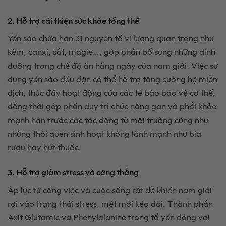
2. Hỗ trợ cải thiện sức khỏe tổng thể
Yến sào chứa hơn 31 nguyên tố vi lượng quan trọng như
kẽm, canxi, sắt, magie…, góp phần bổ sung những dinh
dưỡng trong chế độ ăn hằng ngày của nam giới. Việc sử
dụng yến sào đều đặn có thể hỗ trợ tăng cường hệ miễn
dịch, thúc đẩy hoạt động của các tế bào bảo vệ cơ thể,
đồng thời góp phần duy trì chức năng gan và phổi khỏe
mạnh hơn trước các tác động từ môi trường cũng như
những thói quen sinh hoạt không lành mạnh như bia
rượu hay hút thuốc.
3. Hỗ trợ giảm stress và căng thẳng
Áp lực từ công việc và cuộc sống rất dễ khiến nam giới
rơi vào trạng thái stress, mệt mỏi kéo dài. Thành phần
Axit Glutamic và Phenylalanine trong tổ yến đóng vai