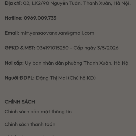
Địa chỉ:
02, LK2/90 Nguyễn Tuân, Thanh Xuân, Hà Nội.
Hotline:
0969.009.735
Email:
mkt.yensaovanxuan@gmail.com
GPKD & MST:
034191015250 - Cấp ngày 3/5/2026
Nơi cấp:
Uy ban nhân dân phường Thanh Xuân, Hà Nội
Người ĐDPL:
Đặng Thị Mai (Chủ hộ KD)
CHÍNH SÁCH
Chính sách bảo mật thông tin
Chính sách thanh toán