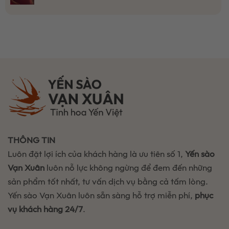
ở
chưng
Không
mất
bằng
Yến
lâu,
có
chất
phương
thô
không
bình
hiệu
pháp
tổ
bị
luận
quả
ủ
góc
mất
ở
lạnh,
là
chất
1
giữ
gì?
tai
trọn
Có
yến
dưỡng
tốt
chưng
chất
không?
bao
Có
nhiêu
nên
phút?
mua
Thời
không?
gian
chuẩn
giúp
yến
THÔNG TIN
mềm
ngon,
Luôn đặt lợi ích của khách hàng là ưu tiên số 1,
Yến sào
giữ
trọn
Vạn Xuân
luôn nỗ lực không ngừng để đem đến những
dinh
sản phẩm tốt nhất, tư vấn dịch vụ bằng cả tấm lòng.
dưỡng
Yến sào Vạn Xuân luôn sẵn sàng hỗ trợ miễn phí,
phục
vụ khách hàng 24/7
.