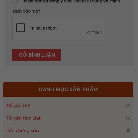
Tôi đã đọc và đồng ý
điều khoản sử dụng
và
chính
sách bảo mật
DANH MỤC SẢN PHẨM
Tổ yến thô
(3)
Tổ yến tinh chế
(7)
Yến chưng sẵn
(11)