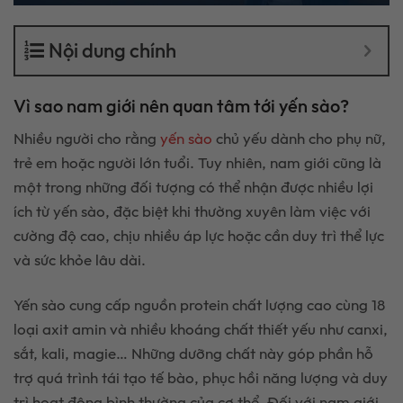
Nội dung chính
Vì sao nam giới nên quan tâm tới yến sào?
Nhiều người cho rằng
yến sào
chủ yếu dành cho phụ nữ,
trẻ em hoặc người lớn tuổi. Tuy nhiên, nam giới cũng là
một trong những đối tượng có thể nhận được nhiều lợi
ích từ yến sào, đặc biệt khi thường xuyên làm việc với
cường độ cao, chịu nhiều áp lực hoặc cần duy trì thể lực
và sức khỏe lâu dài.
Yến sào cung cấp nguồn protein chất lượng cao cùng 18
loại axit amin và nhiều khoáng chất thiết yếu như canxi,
sắt, kali, magie… Những dưỡng chất này góp phần hỗ
trợ quá trình tái tạo tế bào, phục hồi năng lượng và duy
trì hoạt động bình thường của cơ thể. Đối với nam giới