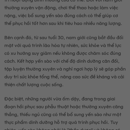
thường xuyên vận động, chơi thể thao hoặc làm việc
nặng, việc bổ sung yến sào đúng cách có thể giúp cơ
thể phục hồi tốt hơn sau khi tiêu hao nhiều năng lượng.
Bên cạnh đó, từ sau tuổi 30, nam giới cũng bắt đầu đối
mặt với quá trình lão hóa tự nhiên, sức khỏe và thể lực
có xu hướng suy giảm nếu không được chăm sóc đúng
cách. Kết hợp yến sào với chế độ dinh dưỡng cân đối,
tập luyện thường xuyên và nghỉ ngơi hợp lý sẽ góp phần
duy trì sức khỏe tổng thể, nâng cao sức đề kháng và cải
thiện chất lượng cuộc sống.
Đặc biệt, những người vừa ốm dậy, đang trong giai
đoạn hồi phục sau phẫu thuật hoặc thường xuyên căng
thẳng, thiếu ngủ cũng có thể bổ sung yến sào như một
thực phẩm dinh dưỡng hỗ trợ quá trình phục hồi. Tuy
nhiên, yến sào không phải là “thần dược” và không có