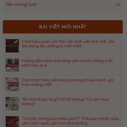
Yến chưng tươi
(2)
BÀI VIẾT MỚI NHẤT
Cách bảo quản yến thô, yến tươi, yến tinh chế, yến
đã chưng lâu, không bị mất chất
Không
có
Hướng dẫn cách nhặt lông yến nhanh, không mất
bình
chất hiệu quả
luận
ở
Không
Cách
có
bảo
Cách nhặt lông yến bằng phương pháp ủ lạnh, giữ
bình
quản
trọn dưỡng chất
luận
yến
ở
Không
thô,
Hướng
có
yến
dẫn
Yến thô tổ góc là gì? Có tốt không? Có nên mua
bình
tươi,
cách
không?
luận
yến
nhặt
ở
Không
tinh
lông
Cách
có
chế,
yến
nhặt
1 tai yến chưng bao nhiêu phút? Thời gian chuẩn giúp
bình
yến
nhanh,
lông
yến mềm ngon, giữ trọn dinh dưỡng
luận
đã
không
yến