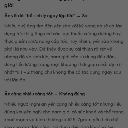
giới
Ăn yến là “bổ sinh lý ngay lập tức” → Sai
Nhiều quý ông tìm đến yến sào với kỳ vọng nó sẽ có tác
dụng tức thì giống như các loại thuốc cường dương hay
thực phẩm chức năng cấp tốc. Tuy nhiên, yến sào không
phải là như vậy. Để thấy được sự cải thiện rõ rệt về
phong độ và sinh lực, nam giới cần sử dụng đều đặn,
đúng liều lượng trong một khoảng thời gian nhất định ít
nhất từ 1 – 2 tháng chứ không thể có tác dụng ngay sau
vài lần ăn.
Ăn càng nhiều càng tốt → Không đúng
Nhiều người nghĩ ăn yến càng nhiều càng tốt nhưng liều
dùng khuyến nghị cho nam giới có sức khoẻ và thể trạng
khoẻ mạnh và bình thường là từ 5-7gram yến tinh chế
khô cho một lần dùng. Sử dụng đều đặn khoảng 3-4