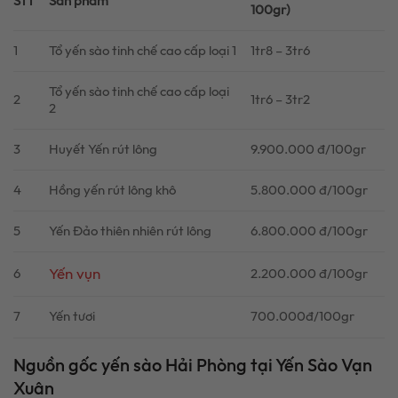
STT
Sản phẩm
100gr)
1
Tổ yến sào tinh chế cao cấp loại 1
1tr8 – 3tr6
Tổ yến sào tinh chế cao cấp loại
2
1tr6 – 3tr2
2
3
Huyết Yến rút lông
9.900.000 đ/100gr
4
Hồng yến rút lông khô
5.800.000 đ/100gr
5
Yến Đảo thiên nhiên rút lông
6.800.000 đ/100gr
Yến vụn
6
2.200.000 đ/100gr
7
Yến tươi
700.000đ/100gr
Nguồn gốc yến sào Hải Phòng tại Yến Sào Vạn
Xuân