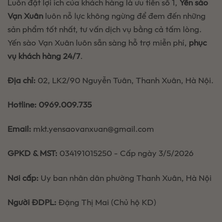
Luôn đặt lợi ích của khách hàng là ưu tiên số 1,
Yến sào
giữ
trọn
Vạn Xuân
luôn nỗ lực không ngừng để đem đến những
dinh
sản phẩm tốt nhất, tư vấn dịch vụ bằng cả tấm lòng.
dưỡng
Yến sào Vạn Xuân luôn sẵn sàng hỗ trợ miễn phí,
phục
vụ khách hàng 24/7
.
Địa chỉ:
02, LK2/90 Nguyễn Tuân, Thanh Xuân, Hà Nội.
Hotline:
0969.009.735
Email:
mkt.yensaovanxuan@gmail.com
GPKD & MST:
034191015250 - Cấp ngày 3/5/2026
Nơi cấp:
Uy ban nhân dân phường Thanh Xuân, Hà Nội
Người ĐDPL:
Đặng Thị Mai (Chủ hộ KD)