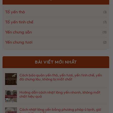
Tổ yến thô
(3)
Tổ yến tinh chế
(7)
Yến chưng sẵn
(11)
Yến chưng tươi
(2)
BÀI VIẾT MỚI NHẤT
Cách bảo quản yến thô, yến tươi, yến tinh chế, yến
đã chưng lâu, không bị mất chất
Không
có
Hướng dẫn cách nhặt lông yến nhanh, không mất
bình
chất hiệu quả
luận
ở
Không
Cách
có
bảo
Cách nhặt lông yến bằng phương pháp ủ lạnh, giữ
bình
quản