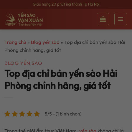
Bỏ
Giao hàng 20 phút nội thành Tp Hà Nội
qua
nội
dung
Trang chủ
»
Blog yến sào
»
Top địa chỉ bán yến sào Hải
Phòng chính hãng, giá tốt
BLOG YẾN SÀO
Top địa chỉ bán yến sào Hải
Phòng chính hãng, giá tốt
5/5 - (1 bình chọn)
Trong thế giới ẩm thực Việt Nam,
yến sào
không chỉ là