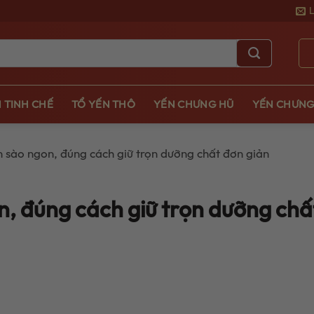
 TINH CHẾ
TỔ YẾN THÔ
YẾN CHƯNG HŨ
YẾN CHƯNG
 sào ngon, đúng cách giữ trọn dưỡng chất đơn giản
, đúng cách giữ trọn dưỡng chấ