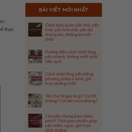
BÀI VIẾT MỚI NHẤT
ạn
Cách bảo quản yến thô, yến
ể thực
tươi, yến tinh chế, yến đã
chưng lâu, không bị mất
chất
Không
có
Hướng dẫn cách nhặt lông
bình
yến nhanh, không mất chất
luận
hiệu quả
ở
Không
Cách
có
bảo
Cách nhặt lông yến bằng
bình
quản
phương pháp ủ lạnh, giữ
luận
yến
trọn dưỡng chất
ở
thô,
Không
Hướng
yến
có
dẫn
Yến thô tổ góc là gì? Có tốt
tươi,
bình
cách
không? Có nên mua không?
yến
luận
nhặt
tinh
Không
ở
lông
chế,
có
Cách
yến
yến
1 tai yến chưng bao nhiêu
bình
nhặt
nhanh,
đã
phút? Thời gian chuẩn giúp
luận
lông
không
chưng
ở
yến mềm ngon, giữ trọn
yến
mất
lâu,
Yến
dinh dưỡng
bằng