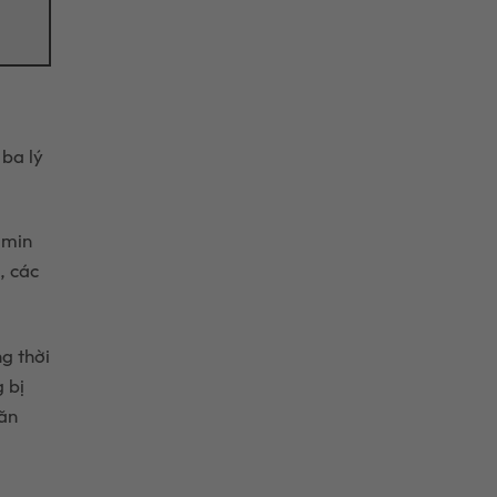
 ba lý
amin
, các
g thời
 bị
 ăn