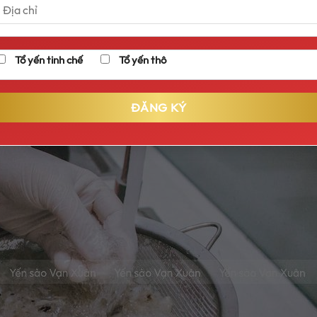
 Sau đó, dùng nhíp gắp bỏ các tạp chất, lông yến còn sót lạ
kỹ hơn.
Tổ yến tinh chế
Tổ yến thô
g rây lọc khoảng 15- 20 phút. Lưu ý không nên ngâm yến quá
t phần dưỡng chất và khiến sợi yến bị nát.