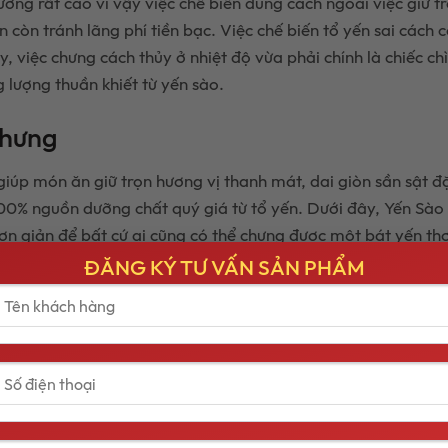
dưỡng rất cao vì vậy việc chế biến đúng cách ngoài việc giữ t
còn tránh lãng phí tiền bạc. Việc chế biến tổ yến sai cách c
 việc chưng cách thủy ở nhiệt độ vừa phải chính là chiếc ch
 lượng thuần khiết từ yến sào.
chưng
iúp món ăn giữ trọn hương vị thanh mát, dai giòn sần sật đ
00% nguồn dưỡng chất quý giá từ tổ yến. Dưới đây, Yến Sào
 đơn giản để bất cứ ai cũng có thể chưng được một bát yến t
ĐĂNG KÝ TƯ VẤN SẢN PHẨM
ọn giá trị dinh dưỡng, việc làm sạch
tổ yến thô
đúng cách l
ng 5 phút sau đó cho vào khăn xô và ủ trong ngăn mát tủ lạ