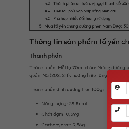
Thành phần an toàn, vị ngọt thanh dễ uốn
Tiện lợi, phù hợp nhịp sống hiện đại
Phù hợp nhiều đối tượng sử dụng
Mua tổ yến chưng đường phèn Nam Dược 30%
Thông tin sản phẩm tổ yến c
Thành phần
Thành phần: Mỗi lọ 70ml chứa: Nước; đường phèn
quản INS (202, 211); hương hiệu tổng hợp dùn
Thành phần dinh dưỡng trên 100g:
Năng lượng: 39,8kcal
Chất đạm: 0,39g
Carbohydrat: 9,56g