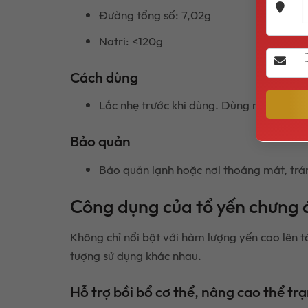
Đường tổng số: 7,02g
Natri: <120g
Cách dùng
Lắc nhẹ trước khi dùng. Dùng ngay sau k
Bảo quản
Bảo quản lạnh hoặc nơi thoáng mát, trán
Công dụng của tổ yến chưng
Không chỉ nổi bật với hàm lượng yến cao lên t
tượng sử dụng khác nhau.
Hỗ trợ bồi bổ cơ thể, nâng cao thể tr