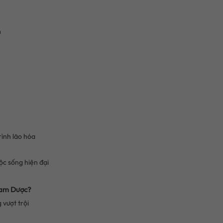
n
rình lão hóa
ộc sống hiện đại
Nam Dược?
 vượt trội