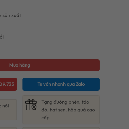
y sản xuất
ổi
ược 30% yến số lượng
Mua hàng
09.735
Tư vấn nhanh qua Zalo
Tặng đường phèn, táo
c nội
đỏ, hạt sen, hộp quà cao
cấp