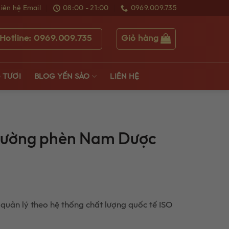
Liên hệ Email
08:00 - 21:00
0969.009.735
Giỏ hàng
Hotline: 0969.009.735
 TƯƠI
BLOG YẾN SÀO
LIÊN HỆ
 đường phèn Nam Dược
uản lý theo hệ thống chất lượng quốc tế ISO