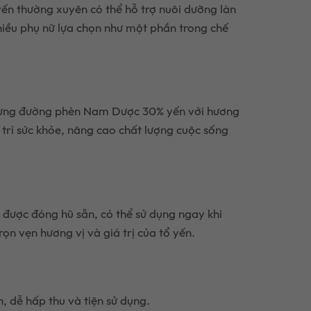
 yến thường xuyên có thể hỗ trợ nuôi dưỡng làn
hiều phụ nữ lựa chọn như một phần trong chế
 chưng đường phèn Nam Dược 30% yến với hương
 trì sức khỏe, nâng cao chất lượng cuộc sống
được đóng hũ sẵn, có thể sử dụng ngay khi
n vẹn hương vị và giá trị của tổ yến.
, dễ hấp thu và tiện sử dụng.