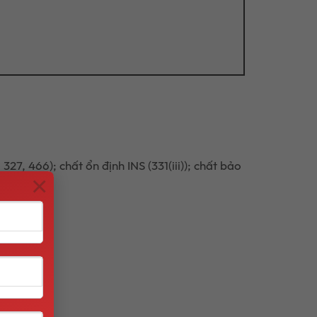
7, 466); chất ổn định INS (331(iii)); chất bảo
×