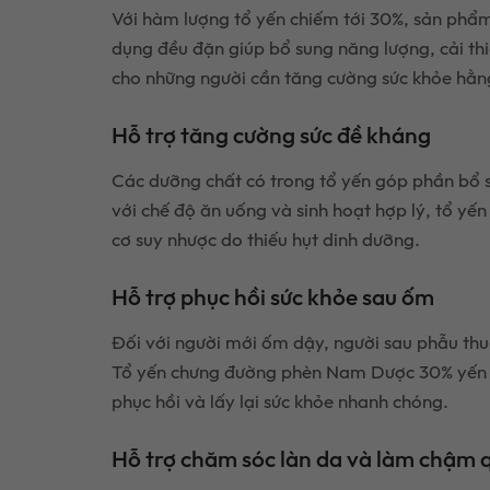
Với hàm lượng tổ yến chiếm tới 30%, sản phẩm 
dụng đều đặn giúp bổ sung năng lượng, cải th
cho những người cần tăng cường sức khỏe hằng
Hỗ trợ tăng cường sức đề kháng
Các dưỡng chất có trong tổ yến góp phần bổ su
với chế độ ăn uống và sinh hoạt hợp lý, tổ yế
cơ suy nhược do thiếu hụt dinh dưỡng.
Hỗ trợ phục hồi sức khỏe sau ốm
Đối với người mới ốm dậy, người sau phẫu thuậ
Tổ yến chưng đường phèn Nam Dược 30% yến có 
phục hồi và lấy lại sức khỏe nhanh chóng.
Hỗ trợ chăm sóc làn da và làm chậm q