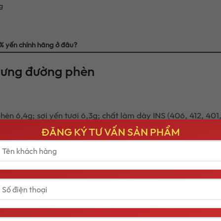
g
 yến chính hãng ở đâu?
hưng đường phèn
 6,4g; sợi yến tươi 6,3g; chất làm dày INS (406, 412, 401, 32
g cho thực phẩm.
ĐĂNG KÝ TƯ VẤN SẢN PHẨM