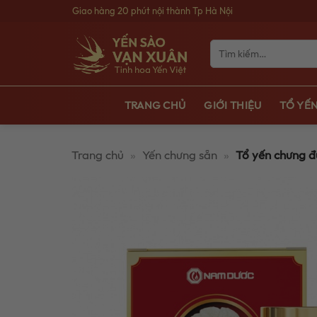
Bỏ
Giao hàng 20 phút nội thành Tp Hà Nội
qua
nội
Tìm
kiếm:
dung
TRANG CHỦ
GIỚI THIỆU
TỔ YẾN
Trang chủ
»
Yến chưng sẵn
»
Tổ yến chưng 