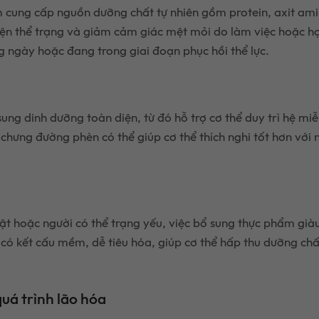
cung cấp nguồn dưỡng chất tự nhiên gồm protein, axit amin 
iện thể trạng và giảm cảm giác mệt mỏi do làm việc hoặc h
 ngày hoặc đang trong giai đoạn phục hồi thể lực.
ng dinh dưỡng toàn diện, từ đó hỗ trợ cơ thể duy trì hệ mi
n chưng đường phèn có thể giúp cơ thể thích nghi tốt hơn vớ
t hoặc người có thể trạng yếu, việc bổ sung thực phẩm giàu 
kết cấu mềm, dễ tiêu hóa, giúp cơ thể hấp thu dưỡng chất 
uá trình lão hóa