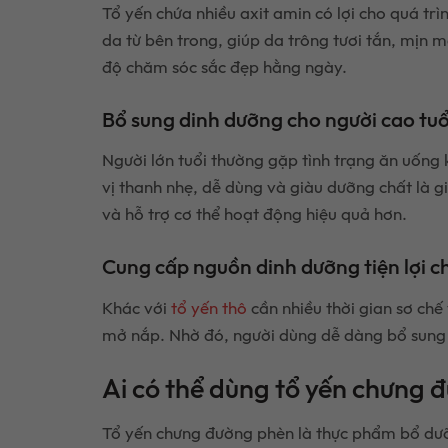
Tổ yến chứa nhiều axit amin có lợi cho quá trì
da từ bên trong, giúp da trông tươi tắn, mịn
độ chăm sóc sắc đẹp hằng ngày.
Bổ sung dinh dưỡng cho người cao tuổ
Người lớn tuổi thường gặp tình trạng ăn uốn
vị thanh nhẹ, dễ dùng và giàu dưỡng chất là gi
và hỗ trợ cơ thể hoạt động hiệu quả hơn.
Cung cấp nguồn dinh dưỡng tiện lợi c
Khác với
tổ yến thô
cần nhiều thời gian sơ ch
mở nắp. Nhờ đó, người dùng dễ dàng bổ sung d
Ai có thể dùng tổ yến chưng
Tổ yến chưng đường phèn là thực phẩm bổ dưỡng