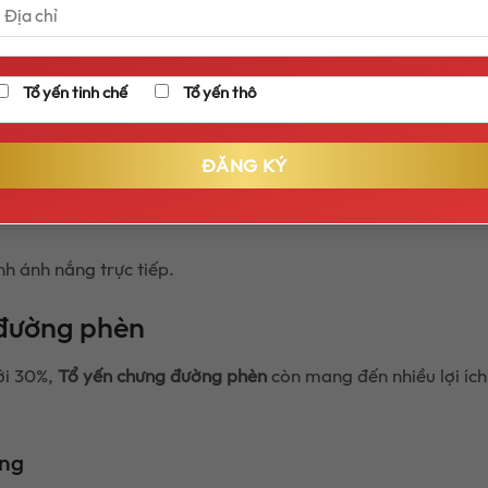
Tổ yến tinh chế
Tổ yến thô
hi mở nắp. Ngon hơn khi dùng lạnh.
h ánh nắng trực tiếp.
 đường phèn
ới 30%,
Tổ yến chưng đường phèn
còn mang đến nhiều lợi ích 
ạng