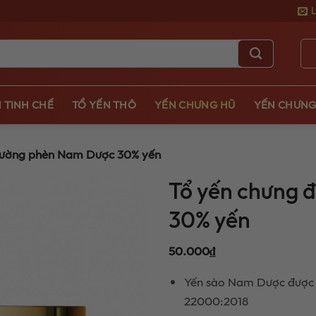
 TINH CHẾ
TỔ YẾN THÔ
YẾN CHƯNG HŨ
YẾN CHƯNG
đường phèn Nam Dược 30% yến
Tổ yến chưng
30% yến
50.000
₫
Yến sào Nam Dược được q
22000:2018