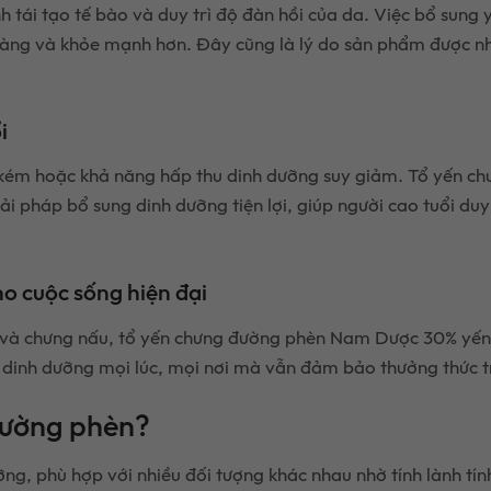
nh tái tạo tế bào và duy trì độ đàn hồi của da. Việc bổ sung
 màng và khỏe mạnh hơn. Đây cũng là lý do sản phẩm được n
i
g kém hoặc khả năng hấp thu dinh dưỡng suy giảm. Tổ yến
ải pháp bổ sung dinh dưỡng tiện lợi, giúp người cao tuổi duy
ho cuộc sống hiện đại
ế và chưng nấu, tổ yến chưng đường phèn Nam Dược 30% yến 
inh dưỡng mọi lúc, mọi nơi mà vẫn đảm bảo thưởng thức trọ
 đường phèn?
, phù hợp với nhiều đối tượng khác nhau nhờ tính lành tính